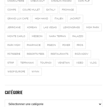
CHARCUTERIE
CHECK-OUT
CHOSUN HWARO
COIN FLIP
COMPS
COUPE MULET
EATALY
FROMAGE
GRAND LUX CAFE
HIGH HAND
ITALIEN
JACKPOT
JERRICANE
KOREAN
LAS VEGAS
LEMONGRASS
MGM PARK
MONTE CARLO
MÉDECIN
NARA TEPPAN
PALAZZO
PARK MGM
PHARMACIE
PIGEON
POKER
PROS
PÂTISSERIE
RESORTS FEES
RESTAURANTS
ROZVADOV
STRIP
TEPPANIAKI
TOURNOI
VENETIAN
VIDÉO
VLOG
WSOP EUROPE
WYNN
CATÉGORIE
Catégorie