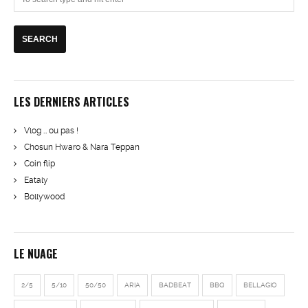
LES DERNIERS ARTICLES
Vlog … ou pas !
Chosun Hwaro & Nara Teppan
Coin flip
Eataly
Bollywood
LE NUAGE
2/5
5/10
50/50
ARIA
BADBEAT
BBQ
BELLAGIO